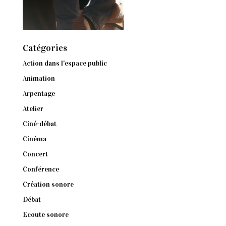
Catégories
Action dans l'espace public
Animation
Arpentage
Atelier
Ciné-débat
Cinéma
Concert
Conférence
Création sonore
Débat
Ecoute sonore