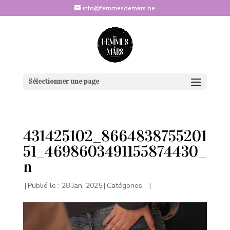
info@femmesdemars.be
Sélectionner une page
431425102_8664838755201
51_4698603491155874430_
n
|
Publié le : 28 Jan, 2025
|
Catégories :
|