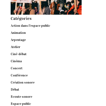
Catégories
Action dans l'espace public
Animation
Arpentage
Atelier
Ciné-débat
Cinéma
Concert
Conférence
Création sonore
Débat
Ecoute sonore
Espace public