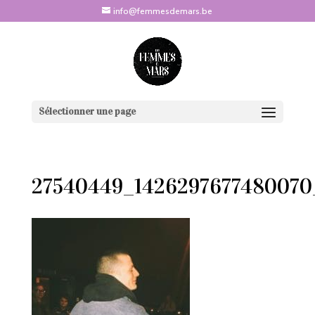
info@femmesdemars.be
Sélectionner une page
27540449_1426297677480070