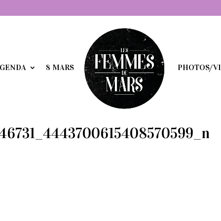
GENDA
8 MARS
PHOTOS/V
146731_4443700615408570599_n