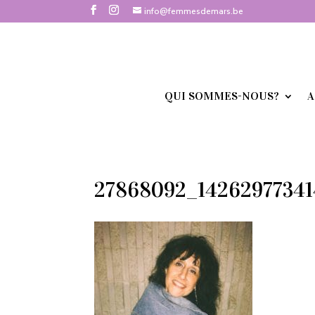
info@femmesdemars.be
QUI SOMMES-NOUS?
A
27868092_1426297734