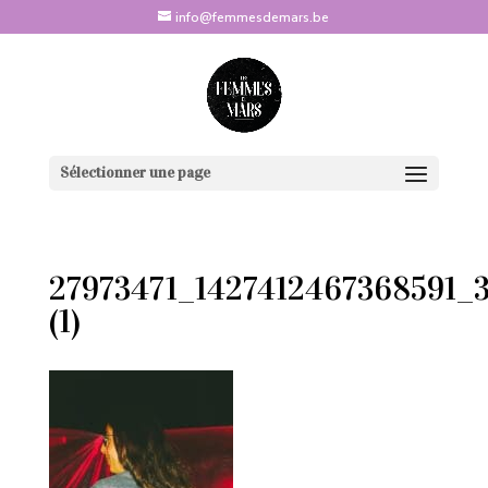
info@femmesdemars.be
Sélectionner une page
27973471_1427412467368591_
(1)