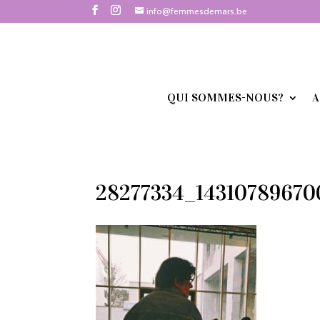
info@femmesdemars.be
QUI SOMMES-NOUS?
A
28277334_14310789670