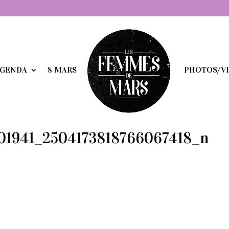
GENDA
8 MARS
PHOTOS/V
01941_2504173818766067418_n