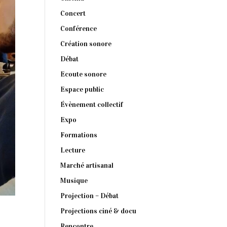
Concert
Conférence
Création sonore
Débat
Ecoute sonore
Espace public
Évènement collectif
Expo
Formations
Lecture
Marché artisanal
Musique
Projection – Débat
Projections ciné & docu
Rencontre